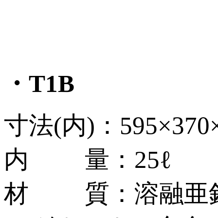
・T1B
寸法(内)：595×370
内 量：25ℓ
材 質：溶融亜鉛