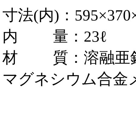
寸法(内)：595×370
内 量：23ℓ
材 質：溶融亜鉛
マグネシウム合金