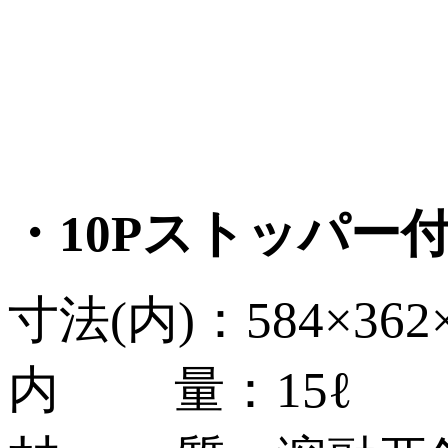
・10Pストッパー
寸法(内)：584×362
内 量：15ℓ