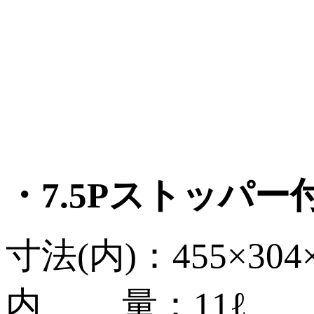
・7.5Pストッパー
寸法(内)：455×304
内 量：11ℓ