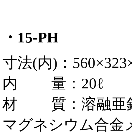
・15-PH
寸法(内)：560×323
内 量：20ℓ
材 質：溶融亜鉛
マグネシウム合金