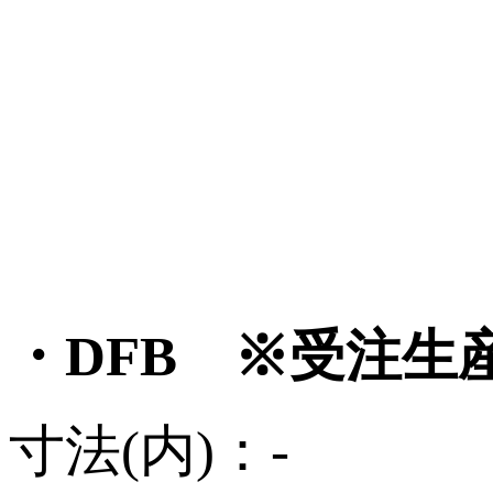
・DFB ※受注生
寸法(内)：-