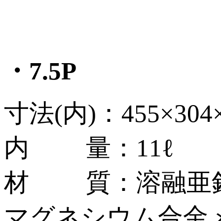
・7.5P
寸法(内)：455×304
内 量：11ℓ
材 質：溶融亜鉛
マグネシウム合金