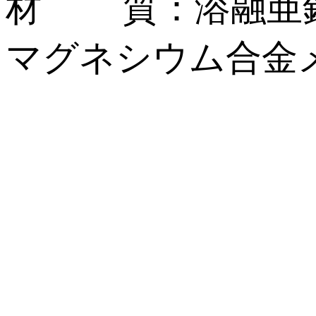
材 質：溶融亜鉛
マグネシウム合金