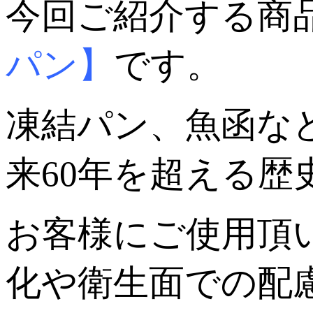
今回ご紹介する商
パン】
です。
凍結パン、魚函な
来60年を超える
お客様にご使用頂
化や衛生面での配