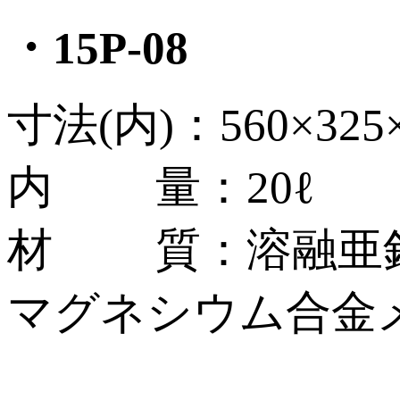
・15P-08
寸法(内)：560×325
内 量：20ℓ
材 質：溶融亜鉛
マグネシウム合金