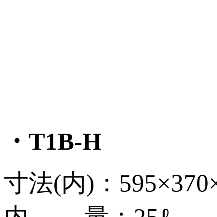
・T1B-H
寸法(内)：595×370
内 量：25ℓ