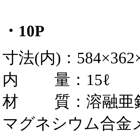
・10P
寸法(内)：584×362
内 量：15ℓ
材 質：溶融亜鉛
マグネシウム合金