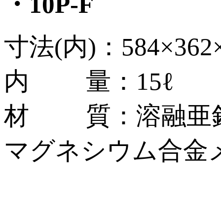
・10P-F
寸法(内)：584×362
内 量：15ℓ
材 質：溶融亜鉛
マグネシウム合金