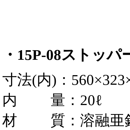
・15P-08ストッパ
寸法(内)：560×323
内 量：20ℓ
材 質：溶融亜鉛